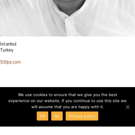
İstanbul
Turkey
500px.com
We use cookies to ensure that we give you the best
experience on our website. If you continue to use this site we
will assume that you are happy with it.
Ok
No
Privacy policy
ABOUT
TERMS
PRIVACY
CONTACT
Gemi Bakımı
Mimarinin Muhteşem Renkleri