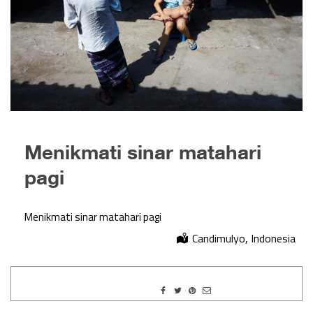
Menikmati sinar matahari
pagi
Menikmati sinar matahari pagi
Candimulyo, Indonesia